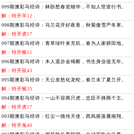
099期澳彩马经诗：林卧愁春览物华，不知人世壹行书。
解：特开羊12
098期澳彩马经诗：马兰花开好夜香，秋菊傲雪严冬寒。
解：特开虎17
097期澳彩马经诗：青草绿叶来充饥，春为人家耕田地。
解：特开猴11
096期澳彩马经诗：木人退步金绳断，书生身业值无年。
解：特开鼠43
095期澳彩马经诗：天公发怒化龙蛇，春兰未了夏兰开。
解：特开猴35
094期澳彩马经诗：一山不容两只虎，忠臣不择两个主。
解：特开虎17
093期澳彩马经诗：红尘一骑传天使，西风摇落雁南翔。
解：特开兔40