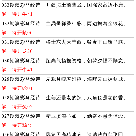
033期澳彩马经诗：开疆拓土前辈战，国强家富迈小康。
解：特开牛41
032期澳彩马经诗：宝鼎呈祥香结彩，两边摆着金银花。
解：特开鼠06
031期澳彩马经诗：将士东去大荒西，猛虎下山策马腾。
解：特开龙26
030期澳彩马经诗：趾高气扬摆资格，朝乾夕惕不懈怠。
解：特开牛41
029期澳彩马经诗：扇裁月魄羞难掩，海畔云山拥蓟城。
解：特开蛇01
028期澳彩马经诗：生姜还是老的辣，八角也是老的香。
解：特开兔03
027期澳彩马经诗：精卫填海心如一，勤奋不怠为信念。
解：特开鸡45
026期澳彩马经诗：风急天高猿啸哀，渚清沙白鸟飞回。