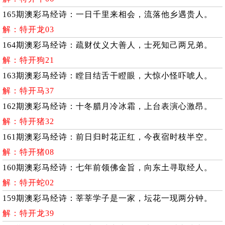
165期澳彩马经诗：一日千里来相会，流落他乡遇贵人。
解：特开龙03
164期澳彩马经诗：疏财仗义大善人，士死知己两兄弟。
解：特开狗21
163期澳彩马经诗：瞠目结舌干瞪眼，大惊小怪吓唬人。
解：特开马37
162期澳彩马经诗：十冬腊月冷冰霜，上台表演心激昂。
解：特开猪32
161期澳彩马经诗：前日归时花正红，今夜宿时枝半空。
解：特开猪08
160期澳彩马经诗：七年前领佛金旨，向东土寻取经人。
解：特开蛇02
159期澳彩马经诗：莘莘学子是一家，坛花一现两分钟。
解：特开龙39