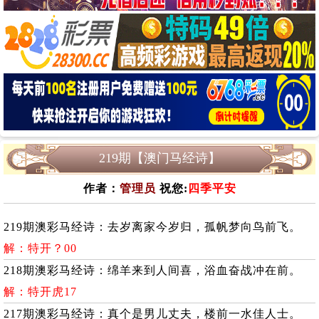
219期【澳门马经诗】
作者：
管理员
祝您:
四季平安
219期澳彩马经诗：去岁离家今岁归，孤帆梦向鸟前飞。
解：特开？00
218期澳彩马经诗：绵羊来到人间喜，浴血奋战冲在前。
解：特开虎17
217期澳彩马经诗：真个是男儿丈夫，楼前一水佳人士。