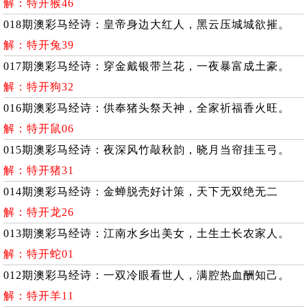
解：特开猴46
018期澳彩马经诗：皇帝身边大红人，黑云压城城欲摧。
解：特开兔39
017期澳彩马经诗：穿金戴银带兰花，一夜暴富成土豪。
解：特开狗32
016期澳彩马经诗：供奉猪头祭天神，全家祈福香火旺。
解：特开鼠06
015期澳彩马经诗：夜深风竹敲秋韵，晓月当帘挂玉弓。
解：特开猪31
014期澳彩马经诗：金蝉脱壳好计策，天下无双绝无二
解：特开龙26
013期澳彩马经诗：江南水乡出美女，土生土长农家人。
解：特开蛇01
012期澳彩马经诗：一双冷眼看世人，满腔热血酬知己。
解：特开羊11