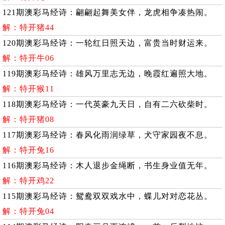
121期澳彩马经诗：翩翩起舞美女伴，龙虎相争凑热闹。
解：特开猪44
120期澳彩马经诗：一轮红日照天边，富贵当时财运来。
解：特开牛06
119期澳彩马经诗：雄风万里志无边，晚霞红遍照大地。
解：特开猴11
118期澳彩马经诗：一代英豪九天日，自有二六砍柴时。
解：特开猪08
117期澳彩马经诗：春风化雨润绿草，犬守家园夜不息。
解：特开兔16
116期澳彩马经诗：木人退步金绳断，书生身业值无年。
解：特开鸡22
115期澳彩马经诗：鸳鸯双双戏水中，蝶儿对对恋花丛。
解：特开兔04