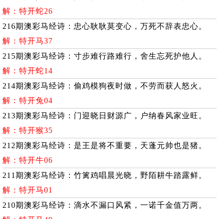
解：特开蛇26
216期澳彩马经诗：忠心耿耿莫变心，万死不辞表忠心。
解：特开马37
215期澳彩马经诗：寸步难行路难行，舍生忘死护他人。
解：特开蛇14
214期澳彩马经诗：偷鸡模狗夜时做，不劳而获人怒火。
解：特开兔04
213期澳彩马经诗：门迎晓日财源广，户纳春风家业旺。
解：特开猴35
212期澳彩马经诗：是王是将不重要，天蓬元帅也是猪。
解：特开牛06
211期澳彩马经诗：竹篱鸡唱晨光晓，野陌耕牛踏露鲜。
解：特开马01
210期澳彩马经诗：滴水不漏口风紧，一诺千金值万两。