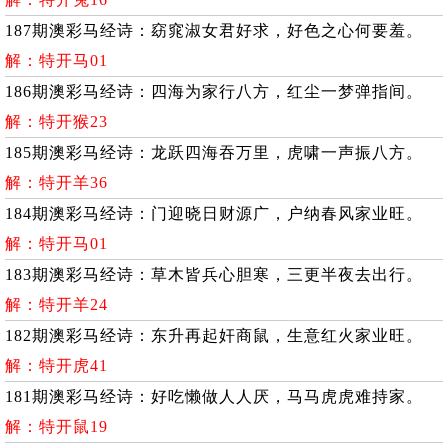
187期澳彩马经诗：窈窕淑女君好求，好色之心何要羞。
解：特开马01
186期澳彩马经诗：四海为家行八方，红尘一梦弹指间。
解：特开猴23
185期澳彩马经诗：龙跃四海吞万里，虎啸一声振八方。
解：特开羊36
184期澳彩马经诗：门迎晓日财源广，户纳春风家业旺。
解：特开马01
183期澳彩马经诗：草木皆兵心胆寒，三更半夜去出行。
解：特开羊24
182期澳彩马经诗：东升再起奸商鼠，生意红火家业旺。
解：特开虎41
181期澳彩马经诗：好吃懒做人人厌，马马虎虎难持家。
解：特开鼠19