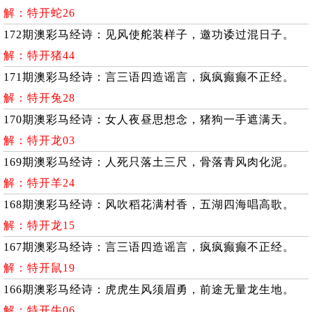
解：特开蛇26
172期澳彩马经诗：见风使舵装样子，邀功诿过混日子。
解：特开猪44
171期澳彩马经诗：言三语四造谣言，疯疯癫癫不正经。
解：特开兔28
170期澳彩马经诗：女人夜昼思想念，猪狗一手遮满天。
解：特开龙03
169期澳彩马经诗：人死只落土三尺，骨落青风肉化泥。
解：特开羊24
168期澳彩马经诗：风吹稻花满村香，五湖四海唱高歌。
解：特开龙15
167期澳彩马经诗：言三语四造谣言，疯疯癫癫不正经。
解：特开鼠19
166期澳彩马经诗：虎虎生风须眉勇，前途无量龙生地。
解：特开牛06