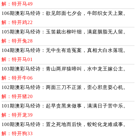
解：特开马49
106期澳彩马经诗：欲见郎面七夕会，牛郎织女天上聚。
解：特开鸡22
105期澳彩马经诗：玉笛裁出柳叶细，满庭胭脂无人留。
解：特开兔28
104期澳彩马经诗：无中生有造冤案，真相大白水落现。
解：特开马01
103期澳彩马经诗：青山两岸猿啼叫，水中龙王嫁公主。
解：特开牛06
102期澳彩马经诗：两面三刀不正派，歪心邪意耍心机。
解：特开猪20
101期澳彩马经诗：起早贪黑来做事，满满日子苦中乐。
解：特开龙39
100期澳彩马经诗：置之死地而后快，蛟蛇化龙难成事。
解：特开狗33