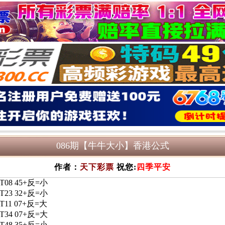
086期【牛牛大小】香港公式
作者：
天下彩票
祝您:
四季平安
7-T08 45+反=小
9-T23 32+反=小
2-T11 07+反=大
4-T34 07+反=大
-T48 35+反=小