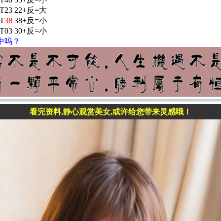
-T23 22+反=大
-T
38
38+反=小
-T03 30+反=小
中吗？
看完资料,静心观赏美女,或许给您带来灵感哦！