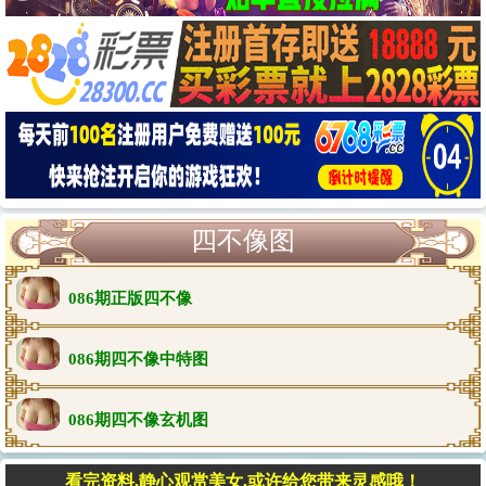
四不像图
086期正版四不像
086期四不像中特图
086期四不像玄机图
看完资料,静心观赏美女,或许给您带来灵感哦！